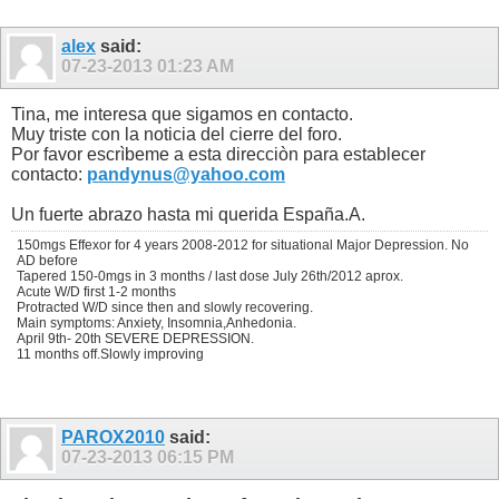
alex
said:
07-23-2013
01:23 AM
Tina, me interesa que sigamos en contacto.
Muy triste con la noticia del cierre del foro.
Por favor escrìbeme a esta direcciòn para establecer
contacto:
pandynus@yahoo.com
Un fuerte abrazo hasta mi querida España.A.
150mgs Effexor for 4 years 2008-2012 for situational Major Depression. No
AD before
Tapered 150-0mgs in 3 months / last dose July 26th/2012 aprox.
Acute W/D first 1-2 months
Protracted W/D since then and slowly recovering.
Main symptoms: Anxiety, Insomnia,Anhedonia.
April 9th- 20th SEVERE DEPRESSION.
11 months off.Slowly improving
PAROX2010
said:
07-23-2013
06:15 PM