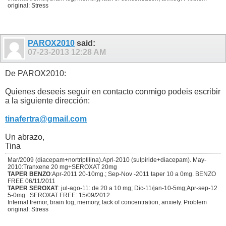
original: Stress
PAROX2010
said:
07-23-2013
12:28 AM
De PAROX2010:
Quienes deseeis seguir en contacto conmigo podeis escribir
a la siguiente dirección:
tinafertra@gmail.com
Un abrazo,
Tina
Mar/2009 (diacepam+nortriptilina).Aprl-2010 (sulpiride+diacepam). May-
2010:Tranxene 20 mg+SEROXAT 20mg
TAPER BENZO
:Apr-2011 20-10mg.; Sep-Nov -2011 taper 10 a 0mg. BENZO
FREE 06/11/2011
TAPER SEROXAT
: jul-ago-11: de 20 a 10 mg; Dic-11/jan-10-5mg;Apr-sep-12
5-0mg . SEROXAT FREE: 15/09/2012
Internal tremor, brain fog, memory, lack of concentration, anxiety. Problem
original: Stress