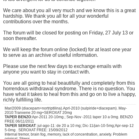
We care about you all very much and we know this is a great
hardship. We thank you all for all your wonderful
contributions over the months.
The forum will be closed for posting on Friday, 27 July 13 or
soon thereafter.
We will keep the forum online (locked) for at least one year
to serve as an archive of useful information.
Please use the next few days to exchange emails with
anyone you want to stay in contact with.
You are all going to heal beautifully and completely from this
horrendous withdrawal syndrome. There is no question. You
have what it takes to heal from this and go on to live a happy,
richly fulfilling life.
Mar/2009 (diacepam+nortriptilina).Aprl-2010 (sulpiride+diacepam). May-
2010:Tranxene 20 mg+SEROXAT 20mg
TAPER BENZO
:Apr-2011 20-10mg.; Sep-Nov -2011 taper 10 a 0mg. BENZO
FREE 06/11/2011
TAPER SEROXAT
: jul-ago-11: de 20 a 10 mg; Dic-11/jan-10-5mg;Apr-sep-12
5-0mg . SEROXAT FREE: 15/09/2012
Internal tremor, brain fog, memory, lack of concentration, anxiety. Problem
original: Stress