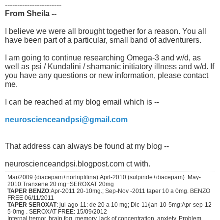
-----------------------
From Sheila --
I believe we were all brought together for a reason. You all
have been part of a particular, small band of adventurers.
I am going to continue researching Omega-3 and w/d, as
well as psi / Kundalini / shamanic initiatory illness and w/d. If
you have any questions or new information, please contact
me.
I can be reached at my blog email which is --
neuroscienceandpsi@gmail.com
That address can always be found at my blog --
neuroscienceandpsi.blogpost.com ct with.
Mar/2009 (diacepam+nortriptilina).Aprl-2010 (sulpiride+diacepam). May-
2010:Tranxene 20 mg+SEROXAT 20mg
TAPER BENZO
:Apr-2011 20-10mg.; Sep-Nov -2011 taper 10 a 0mg. BENZO
FREE 06/11/2011
TAPER SEROXAT
: jul-ago-11: de 20 a 10 mg; Dic-11/jan-10-5mg;Apr-sep-12
5-0mg . SEROXAT FREE: 15/09/2012
Internal tremor, brain fog, memory, lack of concentration, anxiety. Problem