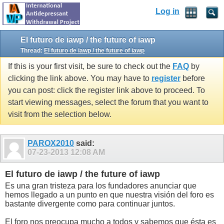
Log in
El futuro de iawp / the future of iawp
Thread:
El futuro de iawp / the future of iawp
If this is your first visit, be sure to check out the
FAQ
by
clicking the link above. You may have to
register
before
you can post: click the register link above to proceed. To
start viewing messages, select the forum that you want to
visit from the selection below.
PAROX2010
said:
07-23-2013
12:08 AM
El futuro de iawp / the future of iawp
Es una gran tristeza para los fundadores anunciar que
hemos llegado a un punto en que nuestra visión del foro es
bastante divergente como para continuar juntos.
El foro nos preocupa mucho a todos y sabemos que ésta es