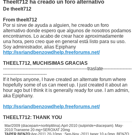
Theelt712 ha creado un foro alternativo
De theelt712
From theelt712
Por si sirve de ayuda a alguien, he creado un foro
alternativo donde espero que algunos de nosotros podamos
encontrarnos. Lo acabo de crear hace aproximadamente
una hora, pero creo que en general está listo para su uso.
Soy administrador, alias Epiphany
http://ssriandbenzowdhelp.freeforums.net/
THEELT712, MUCHISIMAS GRACIAS
--------------------------------------------------------traslate-------------------
-----------------------------
If it helps anyone, I have created an alternate forum where
hopefully some of us can meet up. I just created it about an
hour ago but I think it is generally ready for use. I am admin,
aka Epiphany.
http://ssriandbenzowdhelp.freeforums.net/
THEELT712: THANK YOU
Mar/2009 (diacepam+nortriptilina).Aprl-2010 (sulpiride+diacepam). May-
2010:Tranxene 20 mg+SEROXAT 20mg
TAPER BENZO
:Apr-2011 20-10mg.; Sep-Nov -2011 taper 10 a 0mg. BENZO