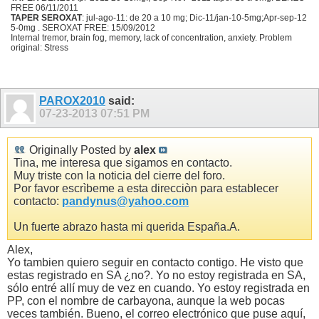
FREE 06/11/2011
TAPER SEROXAT
: jul-ago-11: de 20 a 10 mg; Dic-11/jan-10-5mg;Apr-sep-12
5-0mg . SEROXAT FREE: 15/09/2012
Internal tremor, brain fog, memory, lack of concentration, anxiety. Problem
original: Stress
PAROX2010
said:
07-23-2013
07:51 PM
Originally Posted by
alex
Tina, me interesa que sigamos en contacto.
Muy triste con la noticia del cierre del foro.
Por favor escrìbeme a esta direcciòn para establecer
contacto:
pandynus@yahoo.com
Un fuerte abrazo hasta mi querida España.A.
Alex,
Yo tambien quiero seguir en contacto contigo. He visto que
estas registrado en SA ¿no?. Yo no estoy registrada en SA,
sólo entré allí muy de vez en cuando. Yo estoy registrada en
PP, con el nombre de carbayona, aunque la web pocas
veces también. Bueno, el correo electrónico que puse aquí,