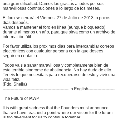
una gran dificultad. Damos las gracias a todos por sus
maravillosas contribuciones a lo largo de los meses.
El foro se cerrará el Viernes, 27 de Julio de 2013, o pocos
dias después.
Vamos a mantener el foro en línea (aunque bloqueado)
durante al menos un año, para que sirva como un archivo de
información útil.
Por favor utiliza los proximos dias para intercambiar correos
electrónicos con cualquier persona con la que desees
seguir en contacto.
Todos vais a sanar maravillosa y completamente bien de
este terrible sindrome de abstinencia. No hay duda de ello.
Teneis lo que necesitais para recuperarse de esto y vivir una
vida feliz.
(Fdo. Sheila)
-------------------------------------------------- In English--------------------
-----------------------
The Future of IAWP
It is with great sadness that the Founders must announce
that we have reached a point where our vision for the forum
is too divergent for us to continue together.