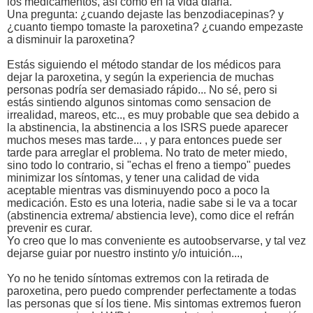
los medicamentos, así como en la vida diaria.
Una pregunta: ¿cuando dejaste las benzodiacepinas? y
¿cuanto tiempo tomaste la paroxetina? ¿cuando empezaste
a disminuir la paroxetina?
Estás siguiendo el método standar de los médicos para
dejar la paroxetina, y según la experiencia de muchas
personas podría ser demasiado rápido... No sé, pero si
estás sintiendo algunos sintomas como sensacion de
irrealidad, mareos, etc.., es muy probable que sea debido a
la abstinencia, la abstinencia a los ISRS puede aparecer
muchos meses mas tarde... , y para entonces puede ser
tarde para arreglar el problema. No trato de meter miedo,
sino todo lo contrario, si "echas el freno a tiempo" puedes
minimizar los síntomas, y tener una calidad de vida
aceptable mientras vas disminuyendo poco a poco la
medicación. Esto es una loteria, nadie sabe si le va a tocar
(abstinencia extrema/ abstiencia leve), como dice el refrán
prevenir es curar.
Yo creo que lo mas conveniente es autoobservarse, y tal vez
dejarse guiar por nuestro instinto y/o intuición...,
Yo no he tenido síntomas extremos con la retirada de
paroxetina, pero puedo comprender perfectamente a todas
las personas que sí los tiene. Mis sintomas extremos fueron