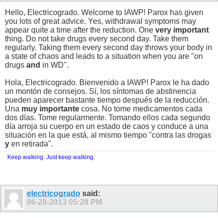
Hello, Electricogrado. Welcome to IAWP! Parox has given
you lots of great advice. Yes, withdrawal symptoms may
appear quite a time after the reduction. One
very important
thing. Do not take drugs every second day. Take them
regularly. Taking them every second day throws your body in
a state of chaos and leads to a situation when you are "on
drugs
and
in WD".
Hola, Electricogrado. Bienvenido a IAWP! Parox le ha dado
un montón de consejos. Sí, los síntomas de abstinencia
pueden aparecer bastante tiempo después de la reducción.
Una
muy importante
cosa. No tome medicamentos cada
dos días. Tome regularmente. Tomando ellos cada segundo
día arroja su cuerpo en un estado de caos y conduce a una
situación en la que está, al mismo tiempo "contra las drogas
y
en retirada".
Keep walking. Just keep walking.
electricogrado
said:
06-28-2013
05:28 PM