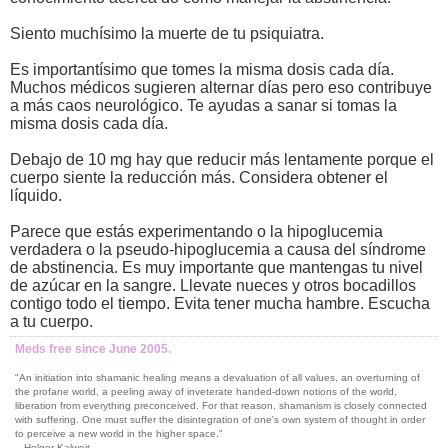
Siento muchísimo la muerte de tu psiquiatra.
Es importantísimo que tomes la misma dosis cada día.
Muchos médicos sugieren alternar días pero eso contribuye
a más caos neurológico. Te ayudas a sanar si tomas la
misma dosis cada día.
Debajo de 10 mg hay que reducir más lentamente porque el
cuerpo siente la reducción más. Considera obtener el
líquido.
Parece que estás experimentando o la hipoglucemia
verdadera o la pseudo-hipoglucemia a causa del síndrome
de abstinencia. Es muy importante que mantengas tu nivel
de azúcar en la sangre. Llevate nueces y otros bocadillos
contigo todo el tiempo. Evita tener mucha hambre. Escucha
a tu cuerpo.
Meds free since June 2005.
"An initiation into shamanic healing means a devaluation of all values, an overturning of
the profane world, a peeling away of inveterate handed-down notions of the world,
liberation from everything preconceived. For that reason, shamanism is closely connected
with suffering. One must suffer the disintegration of one's own system of thought in order
to perceive a new world in the higher space."
-- Holger Kalweit