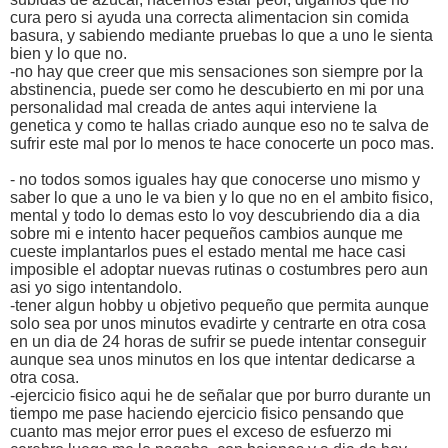
cura pero si ayuda una correcta alimentacion sin comida
basura, y sabiendo mediante pruebas lo que a uno le sienta
bien y lo que no.
-no hay que creer que mis sensaciones son siempre por la
abstinencia, puede ser como he descubierto en mi por una
personalidad mal creada de antes aqui interviene la
genetica y como te hallas criado aunque eso no te salva de
sufrir este mal por lo menos te hace conocerte un poco mas.
- no todos somos iguales hay que conocerse uno mismo y
saber lo que a uno le va bien y lo que no en el ambito fisico,
mental y todo lo demas esto lo voy descubriendo dia a dia
sobre mi e intento hacer pequeños cambios aunque me
cueste implantarlos pues el estado mental me hace casi
imposible el adoptar nuevas rutinas o costumbres pero aun
asi yo sigo intentandolo.
-tener algun hobby u objetivo pequeño que permita aunque
solo sea por unos minutos evadirte y centrarte en otra cosa
en un dia de 24 horas de sufrir se puede intentar conseguir
aunque sea unos minutos en los que intentar dedicarse a
otra cosa.
-ejercicio fisico aqui he de señalar que por burro durante un
tiempo me pase haciendo ejercicio fisico pensando que
cuanto mas mejor error pues el exceso de esfuerzo mi