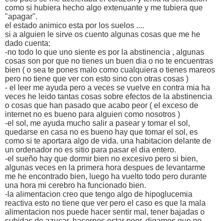
como si hubiera hecho algo extenuante y me tubiera que
"apagar".
el estado animico esta por los suelos ....
si a alguien le sirve os cuento algunas cosas que me he
dado cuenta:
-no todo lo que uno siente es por la abstinencia , algunas
cosas son por que no tienes un buen dia o no te encuentras
bien ( o sea te pones malo como cualquiera o tienes mareos
pero no tiene que ver con esto sino con otras cosas )
- el leer me ayuda pero a veces se vuelve en contra mia ha
veces he leido tantas cosas sobre efectos de la abstinencia
o cosas que han pasado que acabo peor ( el exceso de
internet no es bueno para alguien como nosotros )
-el sol, me ayuda mucho salir a pasear y tomar el sol,
quedarse en casa no es bueno hay que tomar el sol, es
como si te aportara algo de vida. una habitacion delante de
un ordenador no es sitio para pasar el dia entero.
-el sueño hay que dormir bien no excesivo pero si bien,
algunas veces en la primera hora despues de levantarme
me he encontrado bien, luego ha vuelto todo pero durante
una hora mi cerebro ha funcionado bien.
-la alimentacion creo que tengo algo de hipoglucemia
reactiva esto no tiene que ver pero el caso es que la mala
alimentacion nos puede hacer sentir mal, tener bajadas o
subidas de azucar, hacernos estar peor, digamos que no