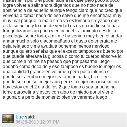
hasta me impidio el poder salir a la calle pero poco a poco
logre volver a salir ahora digamos que no noto nada de
abstinencia de aquello aunque tengo claro que no creo que
volveria a tomar nada de eso salvo que me encontrara muy
muy mal por que lo malo creo yo es tomarlo creyendo que
es la solucion y lo que de verdad es es un medio solo para
tranquilizarnos un poco y enfocar el tratamiento desde la
psicologia sobre todo, a mi me ha venido muy bien el andar
andar mucho solo o acompañado el gasto de energia me
deja relajado y me ayuda a ponerme menos nervioso
aunque quiero señalar que el exceso tampoco es bueno por
que puede alterarte la glucosa o como tu cuerpo absorve lo
que come a mi me ha pasado que por pasarme luego
andaba como decaido y eso tampoco es bueno lo mejor es
una cantidad grande en volumen pero poco intensa si
puede ser aerobico mejor sea andar, nadar, bici, ... y si
puede ser con sol mejor aun pero sin cojer una insolacion.
hoy estoy en el 2 dia de los 2 que tomo o sea anoche no
tome paroxetina y estoy con algo de miedo por si viene
alguna ola pero de momento bien ya veremos luego ...
Luc
said:
06-28-2013
12:07 PM