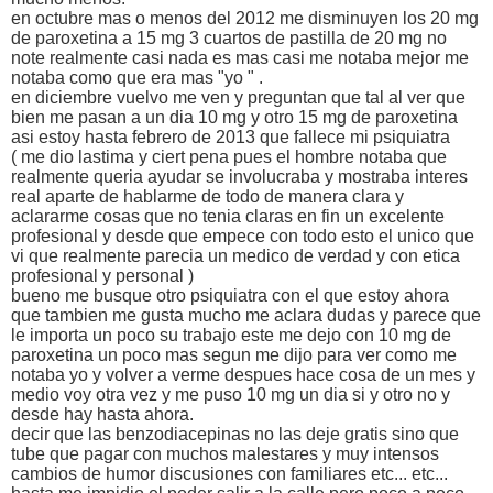
en octubre mas o menos del 2012 me disminuyen los 20 mg
de paroxetina a 15 mg 3 cuartos de pastilla de 20 mg no
note realmente casi nada es mas casi me notaba mejor me
notaba como que era mas "yo " .
en diciembre vuelvo me ven y preguntan que tal al ver que
bien me pasan a un dia 10 mg y otro 15 mg de paroxetina
asi estoy hasta febrero de 2013 que fallece mi psiquiatra
( me dio lastima y ciert pena pues el hombre notaba que
realmente queria ayudar se involucraba y mostraba interes
real aparte de hablarme de todo de manera clara y
aclararme cosas que no tenia claras en fin un excelente
profesional y desde que empece con todo esto el unico que
vi que realmente parecia un medico de verdad y con etica
profesional y personal )
bueno me busque otro psiquiatra con el que estoy ahora
que tambien me gusta mucho me aclara dudas y parece que
le importa un poco su trabajo este me dejo con 10 mg de
paroxetina un poco mas segun me dijo para ver como me
notaba yo y volver a verme despues hace cosa de un mes y
medio voy otra vez y me puso 10 mg un dia si y otro no y
desde hay hasta ahora.
decir que las benzodiacepinas no las deje gratis sino que
tube que pagar con muchos malestares y muy intensos
cambios de humor discusiones con familiares etc... etc...