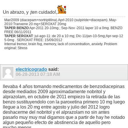
Un abrazo, y ¡ten cuidado!,
Mar/2009 (diacepam+nortriptilina).Aprl-2010 (sulpiride+diacepam). May-
2010:Tranxene 20 mg+SEROXAT 20mg
TAPER BENZO
:Apr-2011 20-10mg.; Sep-Nov -2011 taper 10 a 0mg. BENZO
FREE 06/11/2011
TAPER SEROXAT
: jul-ago-11: de 20 a 10 mg; Dic-11/jan-10-5mg;Apr-sep-12
5-0mg . SEROXAT FREE: 15/09/2012
Internal tremor, brain fog, memory, lack of concentration, anxiety. Problem
original: Stress
electricogrado
said:
06-28-2013
07:18 AM
llevaba 4 años tomando medicamentos de benzodiacepinas
desde mediados 2009 aproximadamente nobritol y
alprazolam, en octubre de 2011 empiezo la retirada de las
benzo sustituyendolo con la paroxetina primero 10 mg luego
llegue a los 20 mg entre agosto y julio del 2012 logro
deshacerme del nobritol y el alprazolam no sin antes
pasarlo muy muy mal digamos que a partir de hay he notado
algun pequeño efecto de abstinencia de aquello pero
mucho menos.