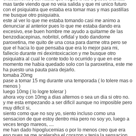
mas tarde viendo que no veia salida y que mi unico futuro
con el psiquiatra que estaba era tomar mas y mas pastillas
me busque otro psiquiatra.
este al ver lo que me estaba tomando casi me animo a
denunciar al anterior pues lo que me estaba dando era
excesivo, ese buen hombre me ayudo a quitarme de las
benzodiacepinas, nobritol, orfidal y todo dandome
paroxetina, me quito de una cosa para darme otra pero se
que el hacia lo que pensaba que era lo mejor para mi,
fallecio durante mi dexintoxicacion y me busque otro
psiquiatra al cual le conte todo lo ocurrido y que en ese
momento me habia quedado solo con la paroxetina, este me
ha puesto una pauta para dejarlo.
tomaba 20mg
pase a tomar 15 mg durante una temporada ( lo tolere mas o
menos )
luego 10mg ( lo logre tolerar )
ahora voy con 10mg a dias alternos o sea un dia si otro no.
y me esta empezando a ser dificil aunque no imposible pero
muy dificil si,
siento como que no soy yo, siento incluso como una
sensacion de que estoy dentro mia pero no soy yo, luego a
veces tengo mareos, ....
me han dado hipoglucemias o por lo menos creo que era
eso pues se me aceleraba el corazon y tenia la sensacion