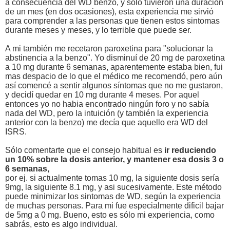
a consecuencia del WD benzo, y solo tuvieron una duración
de un mes (en dos ocasiones), esta experiencia me sirvió
para comprender a las personas que tienen estos sintomas
durante meses y meses, y lo terrible que puede ser.
A mi también me recetaron paroxetina para "solucionar la
abstinencia a la benzo". Yo disminuí de 20 mg de paroxetina
a 10 mg durante 6 semanas, aparentemente estaba bien, fui
mas despacio de lo que el médico me recomendó, pero aún
así comencé a sentir algunos síntomas que no me gustaron,
y decidí quedar en 10 mg durante 4 meses. Por aquel
entonces yo no habia encontrado ningún foro y no sabía
nada del WD, pero la intuición (y también la experiencia
anterior con la benzo) me decía que aquello era WD del
ISRS.
Sólo comentarte que el consejo habitual es
ir reduciendo
un 10% sobre la dosis anterior, y mantener esa dosis 3 o
6 semanas,
por ej. si actualmente tomas 10 mg, la siguiente dosis sería
9mg, la siguiente 8.1 mg, y asi sucesivamente. Este método
puede minimizar los sintomas de WD, según la experiencia
de muchas personas. Para mi fue especialmente dificil bajar
de 5mg a 0 mg. Bueno, esto es sólo mi experiencia, como
sabrás, esto es algo individual.