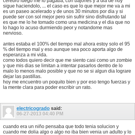
cerebro luego me lo pagaba, con bajones y a dia de hoy
sigue haciendolo, ... el caso es que lo que mejor me va a mi
es un paseo acelerado y de unos 30 minutos por dia y si
puede ser con sol mejor pero sin sufrir sino disfrutando tal
es que me lo he tomado como una medicina y el dia que no
lo hago lo acuso durmiendo peor y notandome mas
nervioso.
antes estaba el 100% del tiempo mal ahora estoy solo el 95
% del tiempo mal y eso aunque sea poco aporta algo de
esperanza a mi vida.
como todos quiero decir que me siento casi como un zombie
y que mis dias se limitan a intentar pasarlos dentro de lo
malo lo menos malo posible y que no se si algun dia lograre
dejar las pastillas.
hoy me encuentro un poquito bien y por eso tengo fuerzas y
la mente clara para poder escribir un rato.
electricogrado
said:
06-27-2013
04:40 PM
cuando era un niño pensaba que todo tenia solucion y
cuando me dolia algo o algo no iba bien venia un adulto y lo