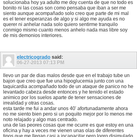
solucionaba hoy ya adulto me doy cuenta de que no todo es
bonito ni las cosas son como pensaba que iban a ser me
siento aunque acompañado solo creo que parte de mi mal
es el tener esperanzas de algo y si algo me ayuda es no
querer ni anhelar nada solo quiero sentirme tranquilo
conmigo mismo cuanto menos anhelo nada mas libre soy
de mis demonios interiores.
electricogrado
said:
06-27-2013
07:13 PM
llevo un par de dias malos desde que en el trabajo tube un
bajon que creo que fue una hipoglucemia junto con una
taquicardia acompañado todo de un ataque de panico no he
levantado cabeza desde entonces y he tenido el estado
animico por los suelos aparte de tener sensaciones de
irrealidad y otras cosas.
esta tarde me fui a andar unos 40' afortunadamente ahora
no me siento bien pero si un poquito mejor por lo menos me
noto relajado y algo mas centrado.
una de las peores cosas que me ocurre es que estoy en una
oficina y hay a veces me vienen unas olas de diferentes
tipos que me llegan casi a incapacitar pero logro disimularlo