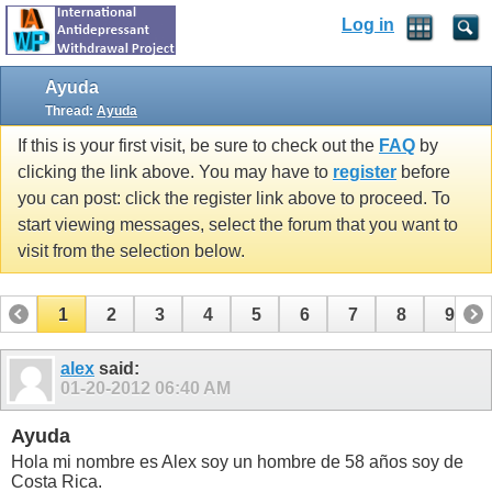
Log in
Ayuda
Thread:
Ayuda
If this is your first visit, be sure to check out the
FAQ
by
clicking the link above. You may have to
register
before
you can post: click the register link above to proceed. To
start viewing messages, select the forum that you want to
visit from the selection below.
1
2
3
4
5
6
7
8
9
10
11
12
13
14
15
alex
said:
01-20-2012
06:40 AM
Ayuda
Hola mi nombre es Alex soy un hombre de 58 años soy de
Costa Rica.