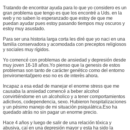
Tratando de encontrar ayuda para lo que yo considero es un
gran problema que tengo es que los encontré a Uds. en la
web y no saben lo esperanzado que estoy de que me
puedan ayudar pues estoy pasando tiempos muy oscuros y
estoy muy asustado.
Para ser una historia larga corta les diré que yo naci en una
familia conservadora y acomodada con preceptos religiosos
y sociales muy rígidos.
Yo comencé con problemas de ansiedad y depresión desde
muy joven 16-18 años.Yo pienso que la genesis de estos
problemas son tanto de carácter genético como del entorno
(enviromental)pero eso no es de interès ahora.
Incapaz a esa edad de manejar el enorme stress que me
causaba la ansiedad comencé a beber alcohol
convirtiéndome en un alcoholico y a tener comportamientos
adictivos, codependencia, sexo. Hubieron hospitalizaciones
y un pésimo manejo de mi situaciòn psiquiátrica.Eso ha
quedado atrás no sin pagar un enorme precio.
Hace 4 años y luego de salir de una relación tóxica y
abusiva, caí en una depresión mayor y esta ha sido la