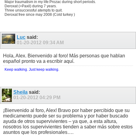
Major traumatism in my life:Prozac during short periods.
Deroxat (=Paxil) during 7 years.
Three unsuccessful atempts to quit.
Deroxat free since may 2008 (Cold turkey )
Luc
said:
01-20-2012
09:34 AM
Hola, Alex. Bienvenido al foro! Más personas que hablan
español pronto va a escribir aquí.
Keep walking. Just keep walking.
Sheila
said:
01-20-2012
04:29 PM
¡Bienvenido al foro, Alex! Bravo por haber percibido que su
medicamento puede ser su problema y por haber buscado
ayuda de otros supervivientes – ya que, a esta altura,
nosotros los supervivientes tienden a saber más sobre estos
asuntos que los profesionales….