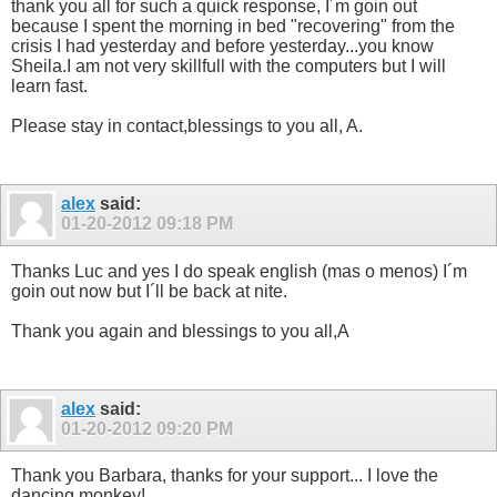
thank you all for such a quick response, I´m goin out
because I spent the morning in bed "recovering" from the
crisis I had yesterday and before yesterday...you know
Sheila.I am not very skillfull with the computers but I will
learn fast.
Please stay in contact,blessings to you all, A.
alex
said:
01-20-2012
09:18 PM
Thanks Luc and yes I do speak english (mas o menos) I´m
goin out now but I´ll be back at nite.
Thank you again and blessings to you all,A
alex
said:
01-20-2012
09:20 PM
Thank you Barbara, thanks for your support... I love the
dancing monkey!