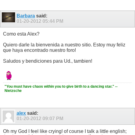
Barbara
said:
01-20-2012
05:44 PM
Como esta Alex?
Quiero darle la bienvenida a nuestro sitio. Estoy muy feliz
que haya encontrado nuestro foro!
Saludos y bendiciones para Ud., tambien!
"You must have chaos within you to give birth to a dancing star." --
Nietzsche
alex
said:
01-20-2012
09:07 PM
Oh my God I feel like crying! of course I talk a little english;