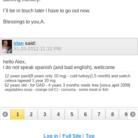
I´ll be in touch later I have to go out now.
Blessings to you,A.
stan
said:
01-20-2012
11:32 PM
hello Alex,
i do not speak spanish (and bad english), wellcome
12 years paxil(9 years only 10 mg) - cold turkey(1,5 month) and switch
celexa tapered 1 year 20 mg
62 years old - for GAD - 4 years 3 months meds free [since april 2009]
vegetables soup - orange (vit C) - curcuma - some meat or fish
1
2
3
4
5
6
7
8
9
10
11
12
13
14
15
Log in
Full Site
Top